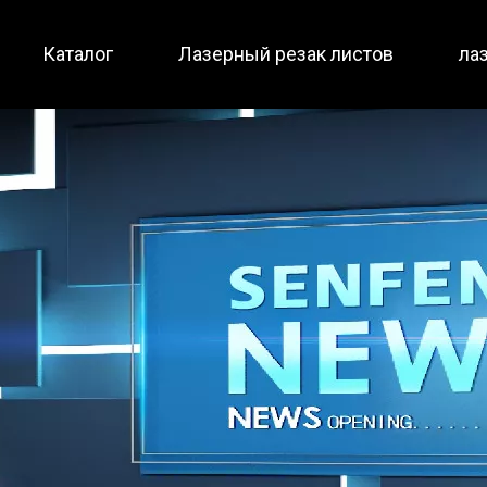
Каталог
Лазерный резак листов
ла
Малоразмерный / полная защита
Полная защита / два ст