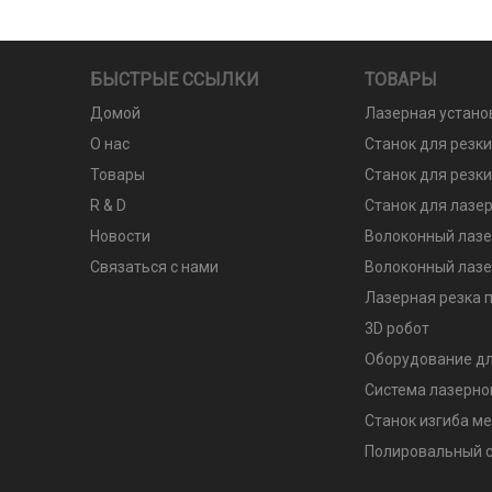
БЫСТРЫЕ ССЫЛКИ
ТОВАРЫ
Домой
Лазерная устано
О нас
Станок для резк
Товары
Станок для резки
R & D
Станок для лазер
Новости
Волоконный лазе
Связаться с нами
Волоконный лазе
Лазерная резка п
3D робот
Оборудование дл
Система лазерно
Станок изгиба м
Полировальный с