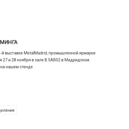
ЛИМИНГА
2-й выставке MetalMadrid, промышленной ярмарке
 27 и 28 ноября в зале B 5AB02 в Мадридском
на нашем стенде.
деление