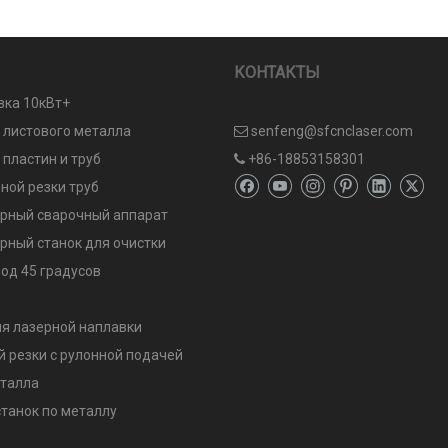
КОНТАКТЫ
вка 10кВт+
и листового металла
senfeng@sfcnclaser.com

 пластин и труб
+86-18853158301

ной резки труб
рный сварочный аппарат
рный станок для очистки
од 45 градусов
я лазерной наплавки
й резки с рулонной подачей
еталла
танок по металлу