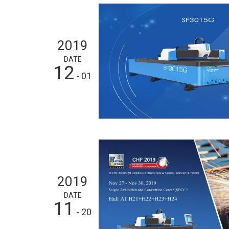
2019
DATE
12
- 01
2019
DATE
11
- 20