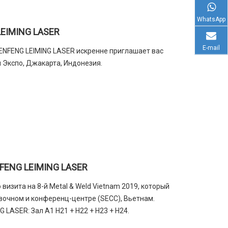
WhatsApp
LEIMING LASER
E-mail
SENFENG LEIMING LASER искренне приглашает вас
 Экспо, Джакарта, Индонезия.
NFENG LEIMING LASER
изита на 8-й Metal & Weld Vietnam 2019, который
авочном и конференц-центре (SECC), Вьетнам.
 LASER: Зал A1 H21 + H22 + H23 + H24.