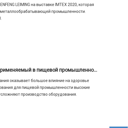
SENFENG LEIMING на выставке IMTEX 2020, которая
й металлообрабатывающей промышленности.
.
Станок для лазерной резки стали, применяемый в пищевой промышленности
вания оказывает большое влияние на здоровье
дования для пищевой промышленности высокие
 усложняют производство оборудования.