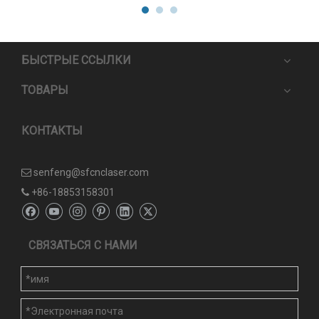
БЫСТРЫЕ ССЫЛКИ
ТОВАРЫ
КОНТАКТЫ
senfeng@sfcnclaser.com

+86-18853158301

СВЯЗАТЬСЯ С НАМИ