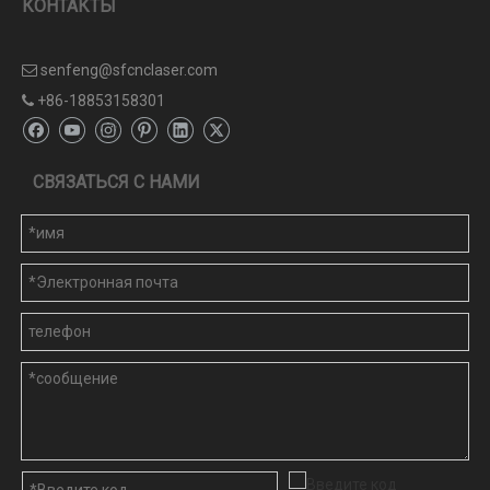
КОНТАКТЫ
senfeng@sfcnclaser.com

+86-18853158301

СВЯЗАТЬСЯ С НАМИ