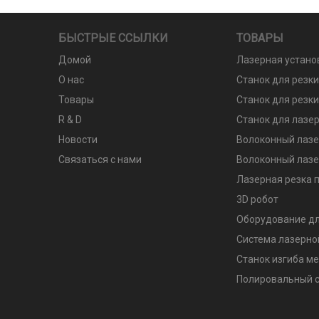
БЫСТРЫЕ ССЫЛКИ
ТОВАРЫ
Домой
Лазерная устано
О нас
Станок для резк
Товары
Станок для резки
R & D
Станок для лазер
Новости
Волоконный лазе
Связаться с нами
Волоконный лазе
Лазерная резка п
3D робот
Оборудование дл
Система лазерно
Станок изгиба м
Полировальный с