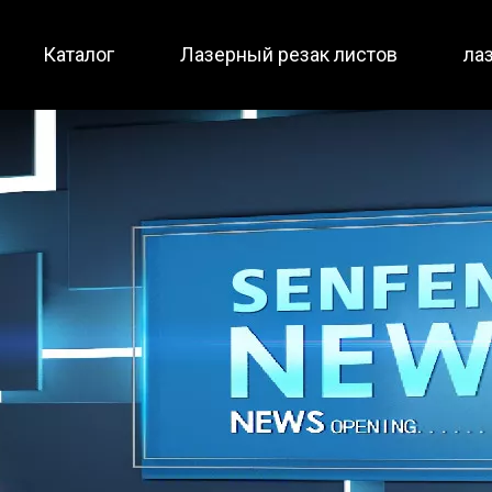
Каталог
Лазерный резак листов
ла
Малоразмерный / полная защита
Полная защита / два ст