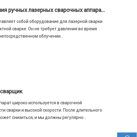
Преимущества и области применения ручных лазерных сварочных аппаратов
тавляет собой оборудование для лазерной сварки
ктной сварке. Он не требует давления во время
 непосредственном облучении
ерхности, через взаимодействие между лазером и
сплавляется, а затем охлаждается и
 сварщик
парат широко используется в сварочной
и сварки и высокой скорости. После длительного
ожет снизиться, и мы должны регулярно
ем ручной лазерный сварочный аппарат, как его