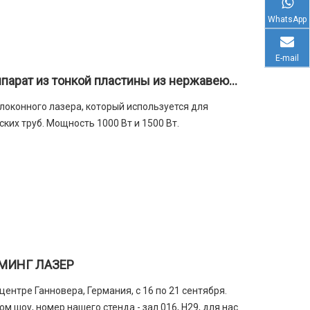
WhatsApp
E-mail
Волоконно-лазерный сварочный аппарат из тонкой пластины из нержавеющей стали
локонного лазера, который используется для
ких труб. Мощность 1000 Вт и 1500 Вт.
ЙМИНГ ЛАЗЕР
ентре Ганновера, Германия, с 16 по 21 сентября.
м шоу, номер нашего стенда - зал 016, H29, для нас