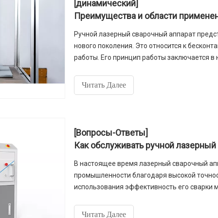
[динамический]
Ручной лазерный сварочный аппарат предс
нового поколения. Это относится к бесконта
работы. Его принцип работы заключается в
высокоэнергетическим лазерным лучом пов
материалом внутренняя часть материала ра
Читать Далее
кристаллизуется, образуя сварной шов.
[Вопросы-Ответы]
Как обслуживать ручной лазерный
В настоящее время лазерный сварочный ап
промышленности благодаря высокой точност
использования эффективность его сварки м
поддерживать его. Итак, когда мы использу
поддерживать?
Читать Далее