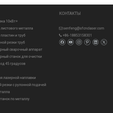
КОНТАКТЫ
вка 10кВт+
и листового металла
senfeng@sfcnclaser.com

 пластин и труб
+86-18853158301

ной резки труб
рный сварочный аппарат
рный станок для очистки
од 45 градусов
я лазерной наплавки
й резки с рулонной подачей
еталла
танок по металлу