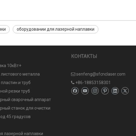
вки
оборудовании для лазерной наплавки
КОНТАКТЫ
вка 10кВт+
и листового металла
senfeng@sfcnclaser.com

 пластин и труб
+86-18853158301

ной резки труб
рный сварочный аппарат
рный станок для очистки
од 45 градусов
я лазерной наплавки