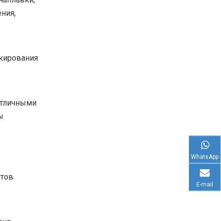
ения,
акирования
отличными
ы
WhatsApp
нтов
E-mail