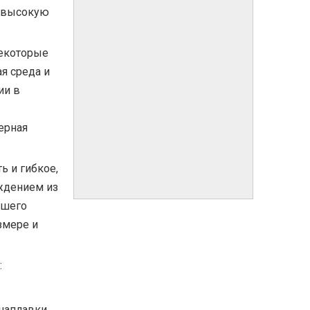
а высокую
некоторые
я среда и
ии в
ерная
ь и гибкое,
аждением из
ошего
змере и
:
наплавки,