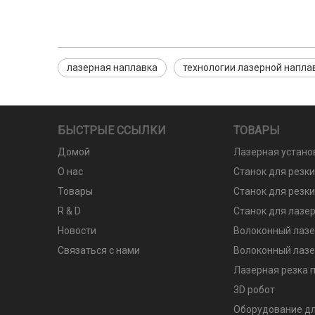
лазерная наплавка
технологии лазерной напла
БЫСТРЫЕ ССЫЛКИ
ТОВАРЫ
Домой
Лазерная устано
О нас
Станок для резк
Товары
Станок для резки
R & D
Станок для лазер
Новости
Волоконный лазе
Связаться с нами
Волоконный лазе
Лазерная резка п
3D робот
Оборудование дл