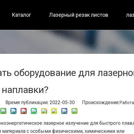
Каталог
Лазерный резак листов
ла
Малоразмерный / полная защита
Полная защита / два ст
ать оборудование для лазерно
наплавки?
 Время публикации: 2022-05-30 Происхождение:
Работа
коэнергетическое лазерное излучение для быстрого плав
я материала с особыми физическими, химическими или