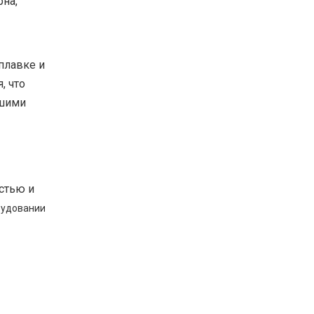
рна,
плавке и
, что
чшими
стью и
рудовании