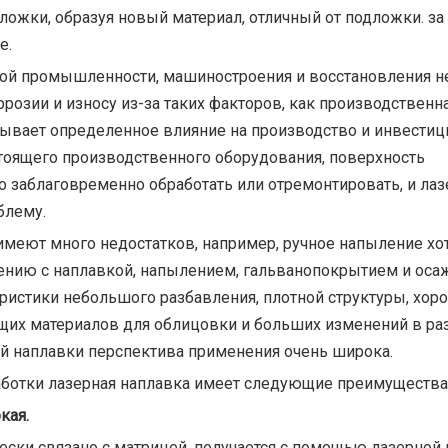
ложки, образуя новый материал, отличный от подложки. з
е.
ной промышленности, машиностроения и восстановления 
зии и износу из-за таких факторов, как производственна
азывает определенное влияние на производство и инвестиц
тоящего производственного оборудования, поверхность
 заблаговременно обработать или отремонтировать, и лаз
блему.
еют много недостатков, например, ручное напыление хот
нению с наплавкой, напылением, гальванопокрытием и ос
ристики небольшого разбавления, плотной структуры, хор
ящих материалов для облицовки и больших изменений в ра
ой наплавки перспектива применения очень широка.
ботки лазерная наплавка имеет следующие преимущества
кая.
ески связано с матрицей, получается с помощью лазерной 