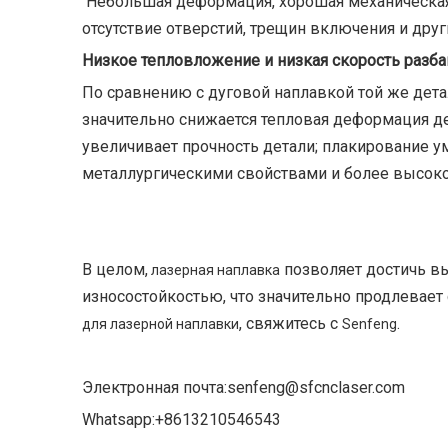
Небольшая деформация, хорошая механическая п
отсутствие отверстий, трещин включения и друг
Низкое тепловложение и низкая скорость разб
По сравнению с дуговой наплавкой той же дета
значительно снижается тепловая деформация де
увеличивает прочность детали; плакирование у
металлургическими свойствами и более высокой
В целом,
позволяет достичь вы
лазерная наплавка
износостойкостью, что значительно продлевает
, свяжитесь с
.
для лазерной наплавки
Senfeng
Электронная почта:senfeng@sfcnclaser.com
Whatsapp:+8613210546543