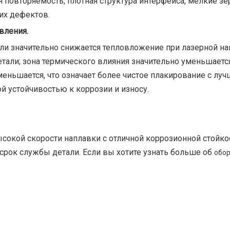
овторяемость, плотная структура интерфейса, мелкие зе
их дефектов.
авления.
ли значительно снижается тепловложение при лазерной на
тали; зона термического влияния значительно уменьшается
меньшается, что означает более чистое плакирование с лу
 устойчивостью к коррозии и износу.
сокой скорости наплавки с отличной коррозионной стойко
 срок службы детали. Если вы хотите узнать больше об
обо