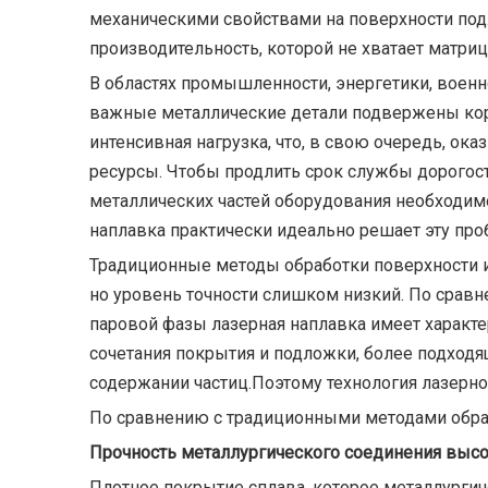
механическими свойствами на поверхности под
производительность, которой не хватает матриц
В областях промышленности, энергетики, воен
важные металлические детали подвержены корро
интенсивная нагрузка, что, в свою очередь, ок
ресурсы. Чтобы продлить срок службы дорогос
металлических частей оборудования необходимо
наплавка практически идеально решает эту про
Традиционные методы обработки поверхности им
но уровень точности слишком низкий. По срав
паровой фазы лазерная наплавка имеет характе
сочетания покрытия и подложки, более подход
содержании частиц.Поэтому технология лазерн
По сравнению с традиционными методами обра
Прочность металлургического соединения высо
Плотное покрытие сплава, которое металлургич