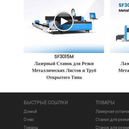
SF3015M
Лазерный Станок для Резки
Лаз
Металлических Листов и Труб
Мета
Открытого Типа
БЫСТРЫЕ ССЫЛКИ
ТОВАРЫ
Домой
Лазерная устано
О нас
Станок для резк
Товары
Станок для резки