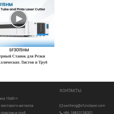
SF3015HM
ерный Станок для Резки
ллических Листов и Труб
КОНТАКТЫ
вка 10кВт+
и листового металла
senfeng@sfcnclaser.com

 пластин и труб
+86-18853158301
