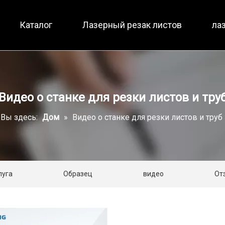
Каталог
Лазерный резак листов
ла
Малоразмерный / полная защита
Полная защита / два ст
Видео о станке для резки листов и тру
Вы здесь:
Дом
»
Видео о станке для резки листов и труб
луга
Образец
видео
От