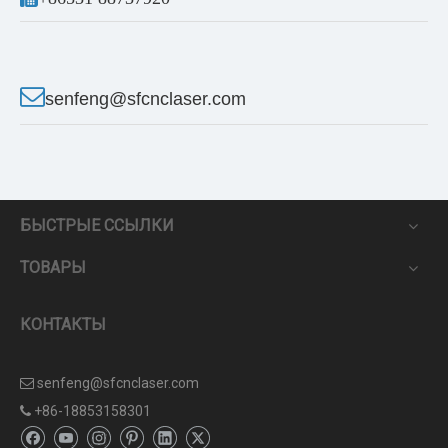

senfeng@sfcnclaser.com
БЫСТРЫЕ ССЫЛКИ
ТОВАРЫ
КОНТАКТЫ
senfeng@sfcnclaser.com

+86-18853158301
