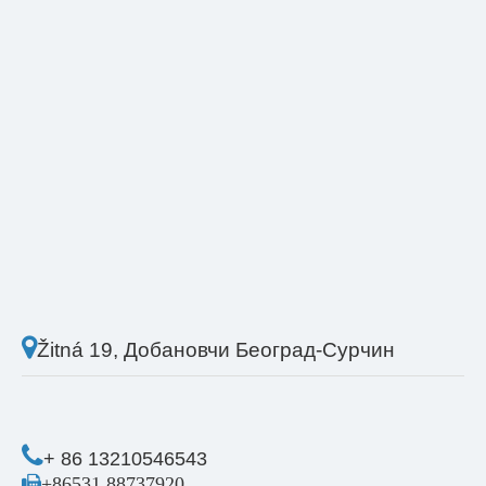

Žitná 19, Добановчи Београд-Сурчин

+ 86 13210546543

+86531 88737920