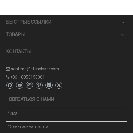
БЫСТРЫЕ ССЫЛКИ
ТОВАРЫ
КОНТАКТЫ
senfeng@sfcnclaser.com

+86-18853158301

СВЯЗАТЬСЯ С НАМИ