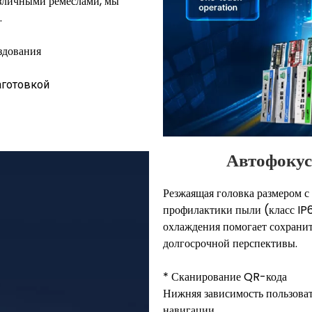
азличными ремеслами, мы
.
здования
аготовкой
Автофокус
Резжаящая головка размером с 
профилактики пыли (класс IP6
охлаждения помогает сохрани
долгосрочной перспективы.
* Сканирование QR-кода
Нижняя зависимость пользоват
навигации