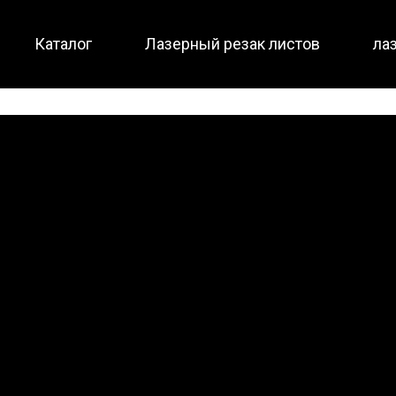
Каталог
Лазерный резак листов
ла
Малоразмерный / полная защита
Полная защита / два ст