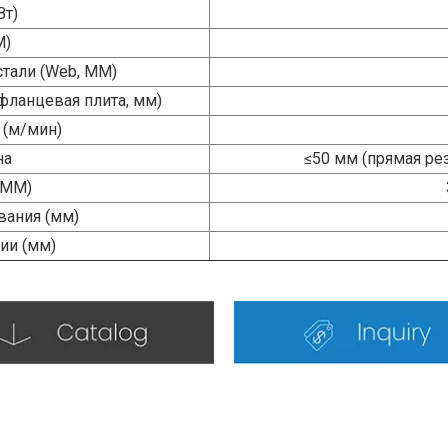
Вт)
M)
тали (Web, MM)
фланцевая плита, мм)
 (м/мин)
на
≤50 мм (прямая рез
 MM)
вания (мм)
ии (мм)