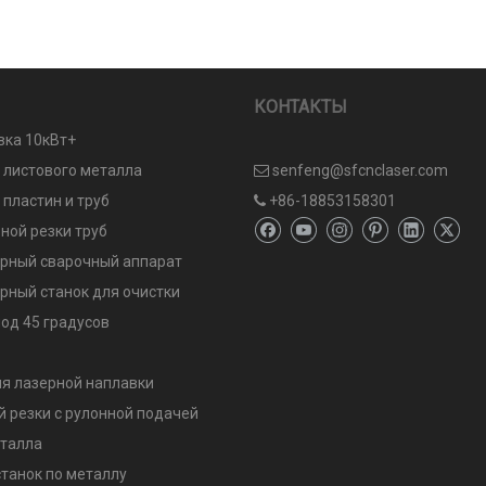
КОНТАКТЫ
вка 10кВт+
и листового металла
senfeng@sfcnclaser.com

 пластин и труб
+86-18853158301

ной резки труб
рный сварочный аппарат
рный станок для очистки
од 45 градусов
я лазерной наплавки
й резки с рулонной подачей
еталла
танок по металлу