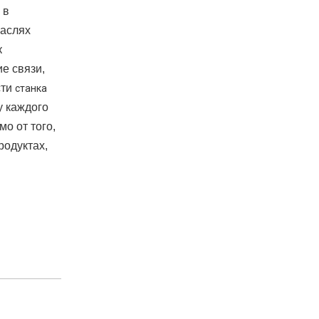
 в
раслях
к
е связи,
сти
станка
у каждого
о от того,
родуктах,