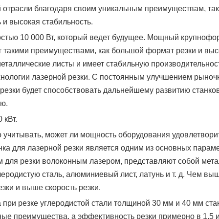
й отрасли благодаря своим уникальным преимуществам, так
 и высокая стабильность.
остью 10 000 Вт, который ведет будущее. Мощный крупноф
т такими преимуществами, как большой формат резки и вы
металлические листы и имеет стабильную производительност
хнологии лазерной резки. С постоянным улучшением рыноч
резки будет способствовать дальнейшему развитию станко
ю.
 кВт.
 учитывать, может ли мощность оборудования удовлетвори
нка для лазерной резки является одним из основных парам
 для резки волоконным лазером, представляют собой мет
родистую сталь, алюминиевый лист, латунь и т. д. Чем вы
зки и выше скорость резки.
при резке углеродистой стали толщиной 30 мм и 40 мм ста
ые преимущества, а эффективность резки примерно в 1,5 и