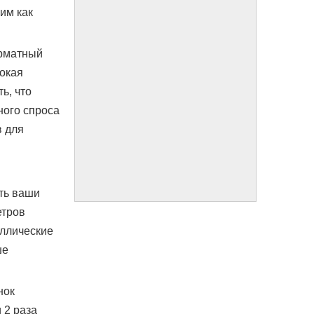
им как
орматный
сокая
ь, что
ного спроса
в для
ть ваши
етров
аллические
ше
нок
 2 раза