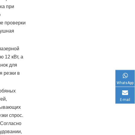
ха при
о
ле проверки
душная
лазерной
 12 кВт, а
нок для
я резки в
WhatsApp
кобяных
ей,
E-mail
атывающих
зки спрос.
 Согласно
удовании,