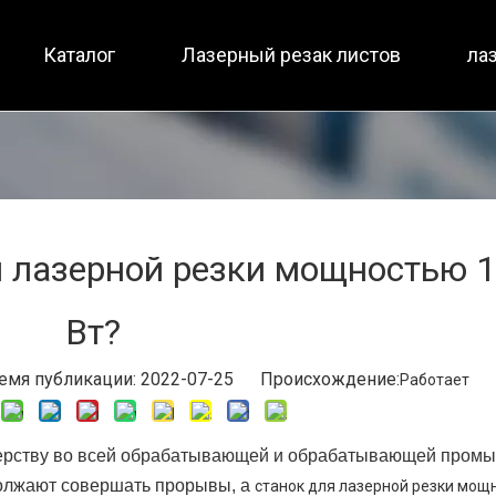
Каталог
Лазерный резак листов
ла
Малоразмерный / полная защита
Полная защита / два ст
я лазерной резки мощностью 1
Вт?
мя публикации: 2022-07-25 Происхождение:
Работает
терству во всей обрабатывающей и обрабатывающей пром
должают совершать прорывы, а
станок для лазерной резки мощ