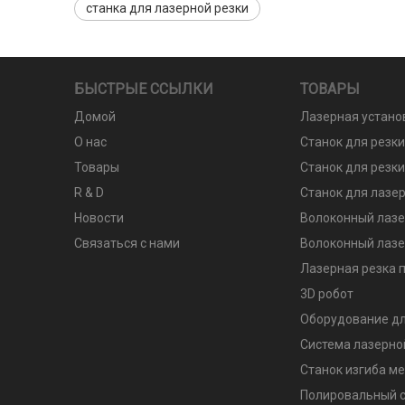
станка для лазерной резки
БЫСТРЫЕ ССЫЛКИ
ТОВАРЫ
Домой
Лазерная устано
О нас
Станок для резк
Товары
Станок для резки
R & D
Станок для лазер
Новости
Волоконный лазе
Связаться с нами
Волоконный лазе
Лазерная резка п
3D робот
Оборудование дл
Система лазерно
Станок изгиба м
Полировальный с