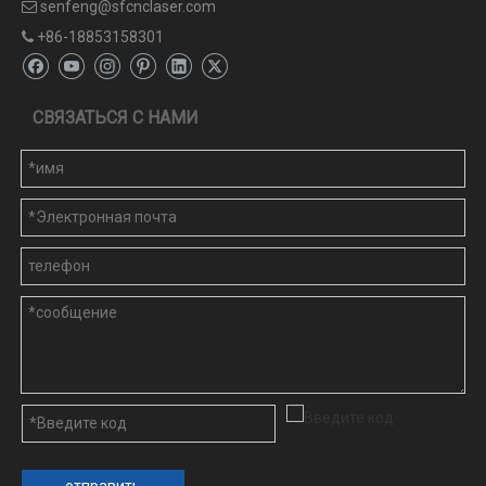
senfeng@sfcnclaser.com

+86-18853158301

СВЯЗАТЬСЯ С НАМИ
отправить