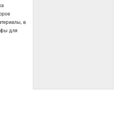
ка
орое
атериалы, в
афы для