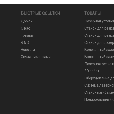
БЫСТРЫЕ ССЫЛКИ
ТОВАРЫ
Домой
Лазерная устано
О нас
Станок для резк
Товары
Станок для резки
R & D
Станок для лазер
Новости
Волоконный лазе
Связаться с нами
Волоконный лазе
Лазерная резка п
3D робот
Оборудование дл
Система лазерно
Станок изгиба м
Полировальный с