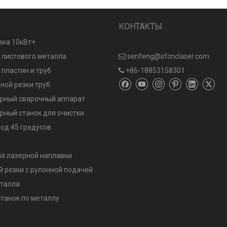
КОНТАКТЫ
вка 10кВт+
и листового металла
senfeng@sfcnclaser.com

 пластин и труб
+86-18853158301

ной резки труб
рный сварочный аппарат
рный станок для очистки
од 45 градусов
я лазерной наплавки
й резки с рулонной подачей
еталла
танок по металлу