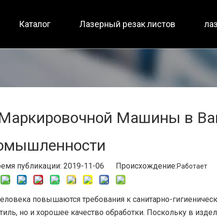
Каталог
Лазерный резак листов
ла
Малоразмерный / полная защита
Полная защита / два ст
 Маркировочной Машины в Ва
омышленности
я публикации: 2019-11-06 Происхождение:
Работает
 человека повышаются требования к санитарно-гигиеничес
тиль, но и хорошее качество обработки. Поскольку в издел