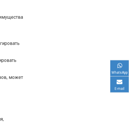
имущества
агировать
рировать
WhatsApp
зов, может
E-mail
я,