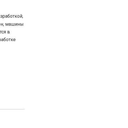
зработкой,
он, машины
тся в
работке